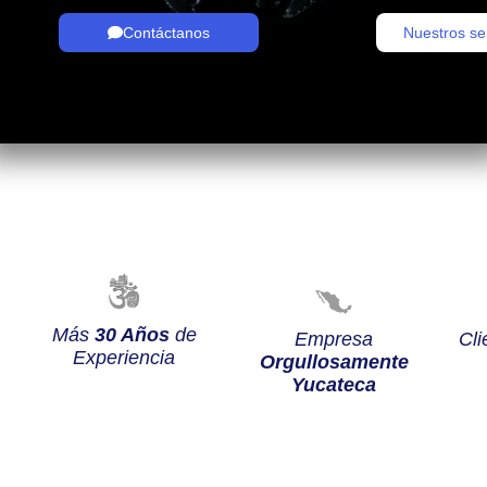
Contáctanos
Nuestros se
Más
30 Años
de
Empresa
Cli
Experiencia
Orgullosamente
Yucateca