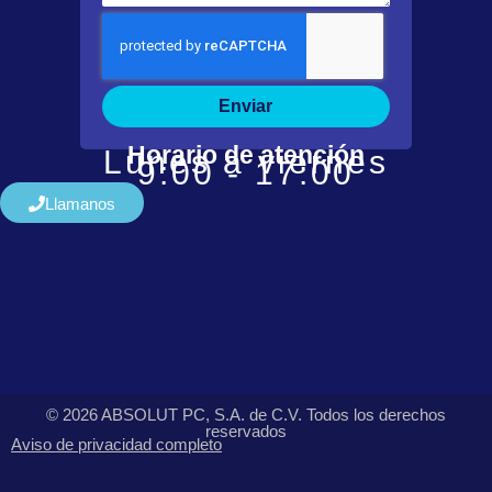
Enviar
Horario de atención
Lunes a viernes
9:00 - 17:00
Llamanos
© 2026 ABSOLUT PC, S.A. de C.V. Todos los derechos
reservados
Aviso de privacidad completo