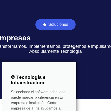
Soluciones
 empresas
ansformamos, Implementamos, protegemos e impulsam
Absolutamente Tecnología
② Tecnología e
Infraestructura
Seleccionar el software adecuado
puede marcar la diferencia en tu
empresa o institución. Como
empresa de TI, te ayudamos a