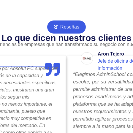
Reseñas
Lo que dicen nuestros clientes
riencias de empresas que han transformado su negocio con nue
Aron Tejero
Jefe de oficina d
información
do por Absolut PC supera con
“Elegimos AdminSchool com
ás de la capacidad y
escolar, por su versatilida
is necesidades específicas,
permite administrar de una
ciales, mostraron una gran
procesos académicos y adm
ctos según mis
plataforma que se ha adap
o no menos importante, el
terminante, puesto que
nuestros requerimientos y 
precio muy competitiva en
permitido agilizar procesos
ores del mercado. En
siempre a la mano para la 
 sobre otros debido a su