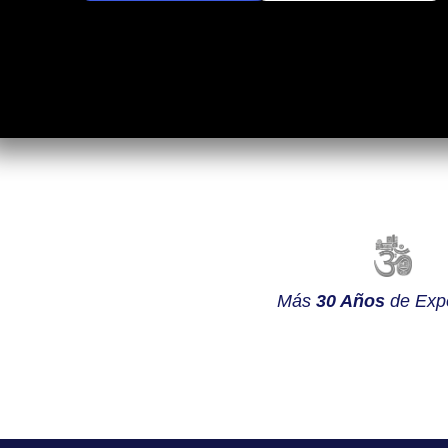
Más
30 Años
de Expe