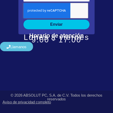
Enviar
Horario de atención
Lunes a viernes
9:00 - 17:00
Llamanos
© 2026 ABSOLUT PC, S.A. de C.V. Todos los derechos
reservados
Aviso de privacidad completo