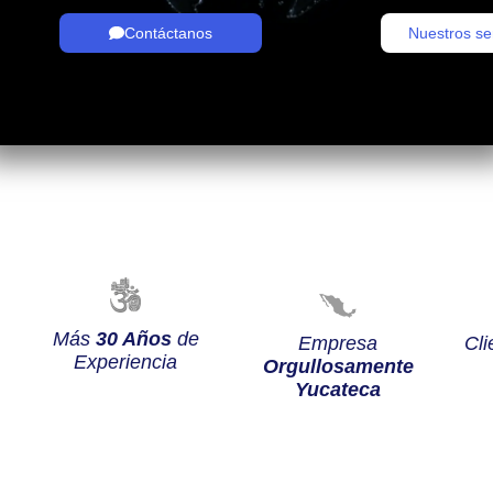
Contáctanos
Nuestros se
Más
30 Años
de
Empresa
Cli
Experiencia
Orgullosamente
Yucateca