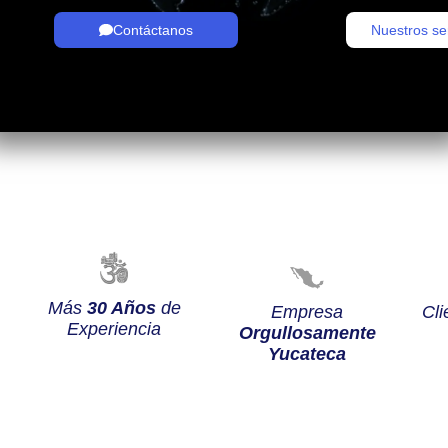
Contáctanos
Nuestros se
Más
30 Años
de
Empresa
Cli
Experiencia
Orgullosamente
Yucateca