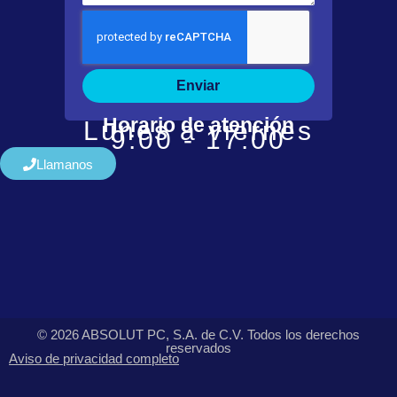
Enviar
Horario de atención
Lunes a viernes
9:00 - 17:00
Llamanos
© 2026 ABSOLUT PC, S.A. de C.V. Todos los derechos
reservados
Aviso de privacidad completo