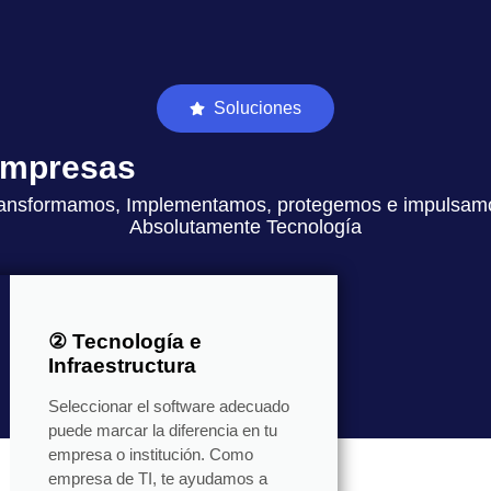
Soluciones
 empresas
ansformamos, Implementamos, protegemos e impulsam
Absolutamente Tecnología
② Tecnología e
Infraestructura
Seleccionar el software adecuado
puede marcar la diferencia en tu
empresa o institución. Como
empresa de TI, te ayudamos a