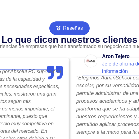
Reseñas
Lo que dicen nuestros clientes
riencias de empresas que han transformado su negocio con nue
Aron Tejero
Jefe de oficina d
información
do por Absolut PC supera con
“Elegimos AdminSchool com
ás de la capacidad y
escolar, por su versatilida
is necesidades específicas,
permite administrar de una
ciales, mostraron una gran
procesos académicos y adm
ctos según mis
plataforma que se ha adap
o no menos importante, el
terminante, puesto que
nuestros requerimientos y 
precio muy competitiva en
permitido agilizar procesos
ores del mercado. En
siempre a la mano para la 
 sobre otros debido a su