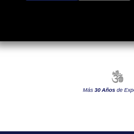
Más
30 Años
de Expe