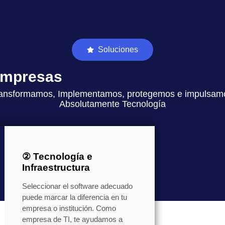
Soluciones
 empresas
ansformamos, Implementamos, protegemos e impulsam
Absolutamente Tecnología
② Tecnología e
Infraestructura
Seleccionar el software adecuado
puede marcar la diferencia en tu
empresa o institución. Como
empresa de TI, te ayudamos a