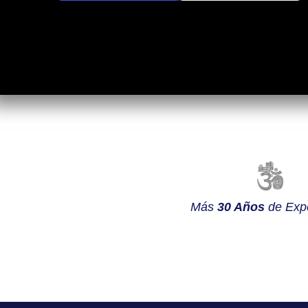
Más
30 Años
de Expe