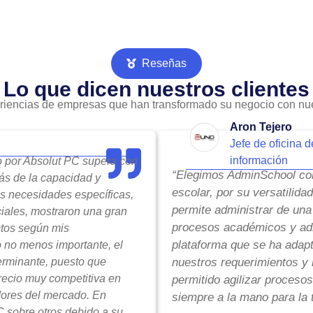
Reseñas
Lo que dicen nuestros clientes
riencias de empresas que han transformado su negocio con nue
Aron Tejero
Jefe de oficina d
información
do por Absolut PC supera con
“Elegimos AdminSchool com
ás de la capacidad y
escolar, por su versatilida
is necesidades específicas,
permite administrar de una
ciales, mostraron una gran
procesos académicos y adm
ctos según mis
plataforma que se ha adap
o no menos importante, el
terminante, puesto que
nuestros requerimientos y 
precio muy competitiva en
permitido agilizar procesos
ores del mercado. En
siempre a la mano para la 
 sobre otros debido a su