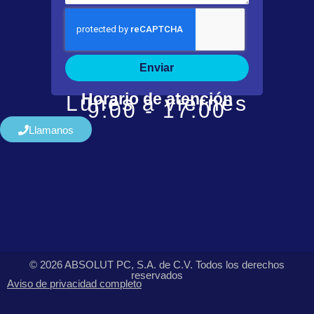
Enviar
Horario de atención
Lunes a viernes
9:00 - 17:00
Llamanos
© 2026 ABSOLUT PC, S.A. de C.V. Todos los derechos
reservados
Aviso de privacidad completo