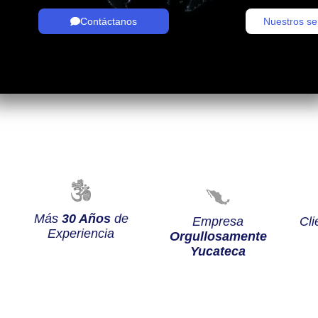
Contáctanos
Nuestros se
Más
30 Años
de
Empresa
Cli
Experiencia
Orgullosamente
Yucateca