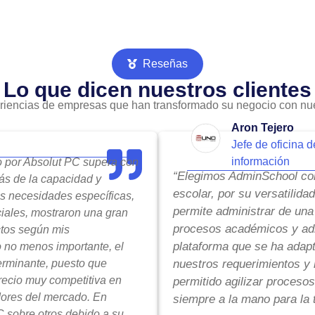
Reseñas
Lo que dicen nuestros clientes
riencias de empresas que han transformado su negocio con nue
Aron Tejero
Jefe de oficina d
información
do por Absolut PC supera con
“Elegimos AdminSchool com
ás de la capacidad y
escolar, por su versatilida
is necesidades específicas,
permite administrar de una
ciales, mostraron una gran
procesos académicos y adm
ctos según mis
plataforma que se ha adap
o no menos importante, el
terminante, puesto que
nuestros requerimientos y 
precio muy competitiva en
permitido agilizar procesos
ores del mercado. En
siempre a la mano para la 
 sobre otros debido a su