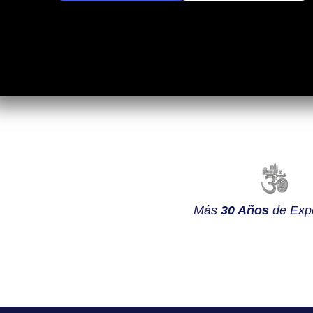
Más
30 Años
de Expe