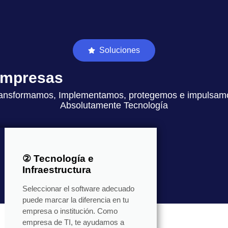
Soluciones
 empresas
ansformamos, Implementamos, protegemos e impulsam
Absolutamente Tecnología
② Tecnología e
Infraestructura
Seleccionar el software adecuado
puede marcar la diferencia en tu
empresa o institución. Como
empresa de TI, te ayudamos a