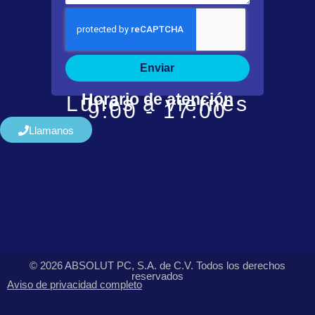
Enviar
Horario de atención
Lunes a viernes
9:00 - 17:00
Llamanos
© 2026 ABSOLUT PC, S.A. de C.V. Todos los derechos
reservados
Aviso de privacidad completo