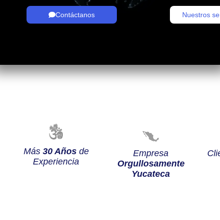
Contáctanos
Nuestros se
Más
30 Años
de
Empresa
Cli
Experiencia
Orgullosamente
Yucateca