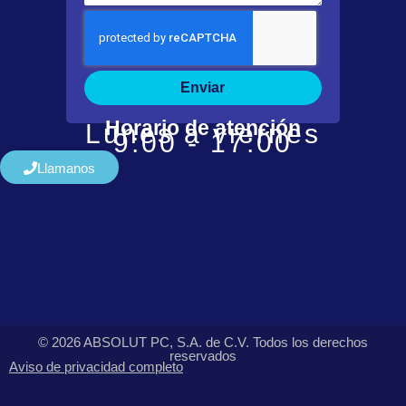
Enviar
Horario de atención
Lunes a viernes
9:00 - 17:00
Llamanos
© 2026 ABSOLUT PC, S.A. de C.V. Todos los derechos
reservados
Aviso de privacidad completo