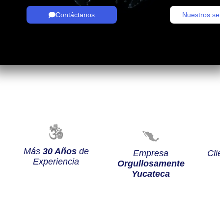
Contáctanos
Nuestros se
Más
30 Años
de
Empresa
Cli
Experiencia
Orgullosamente
Yucateca