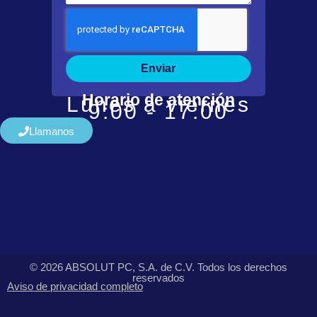
Enviar
Horario de atención
Lunes a viernes
9:00 - 17:00
Llamanos
© 2026 ABSOLUT PC, S.A. de C.V. Todos los derechos
reservados
Aviso de privacidad completo