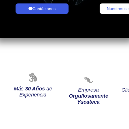
Contáctanos
Nuestros se
Más
30 Años
de
Empresa
Cli
Experiencia
Orgullosamente
Yucateca