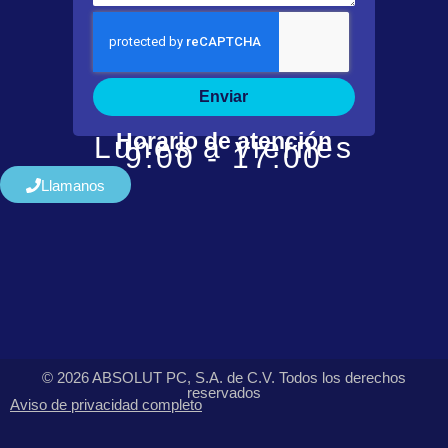
Enviar
Horario de atención
Lunes a viernes
9:00 - 17:00
Llamanos
© 2026 ABSOLUT PC, S.A. de C.V. Todos los derechos
reservados
Aviso de privacidad completo