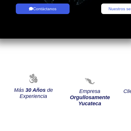
Contáctanos
Nuestros se
Más
30 Años
de
Empresa
Cli
Experiencia
Orgullosamente
Yucateca