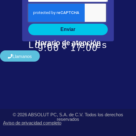
Enviar
Horario de atención
Lunes a viernes
9:00 - 17:00
Llamanos
© 2026 ABSOLUT PC, S.A. de C.V. Todos los derechos
reservados
Aviso de privacidad completo