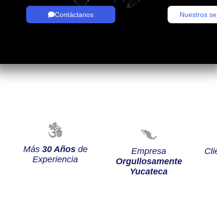
Contáctanos
Nuestros se
Más
30 Años
de
Empresa
Cli
Experiencia
Orgullosamente
Yucateca