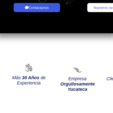
Contáctanos
Nuestros se
Más
30 Años
de
Empresa
Cli
Experiencia
Orgullosamente
Yucateca