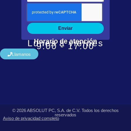
Enviar
Horario de atención
Lunes a viernes
9:00 - 17:00
Llamanos
© 2026 ABSOLUT PC, S.A. de C.V. Todos los derechos
reservados
Aviso de privacidad completo