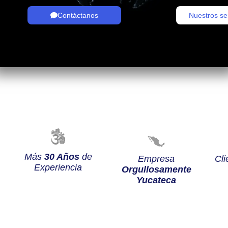
Contáctanos
Nuestros se
Más
30 Años
de
Empresa
Cli
Experiencia
Orgullosamente
Yucateca