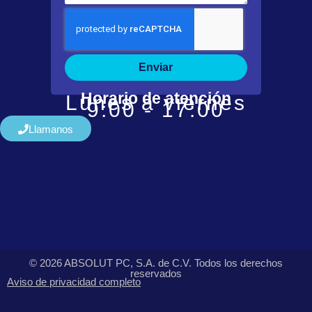
Enviar
Horario de atención
Lunes a viernes
9:00 - 17:00
Llamanos
© 2026 ABSOLUT PC, S.A. de C.V. Todos los derechos
reservados
Aviso de privacidad completo