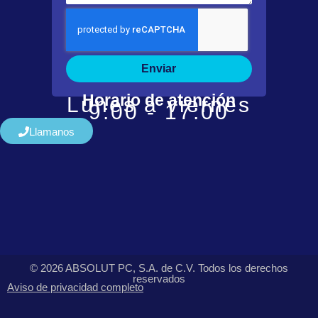
Enviar
Horario de atención
Lunes a viernes
9:00 - 17:00
Llamanos
© 2026 ABSOLUT PC, S.A. de C.V. Todos los derechos
reservados
Aviso de privacidad completo