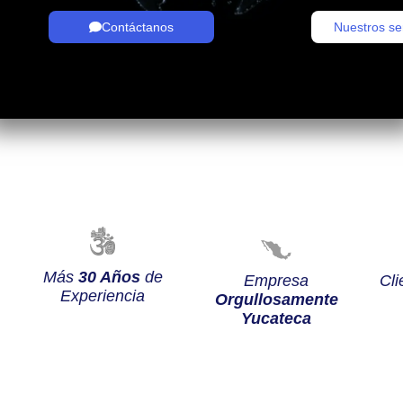
Contáctanos
Nuestros se
Más
30 Años
de
Empresa
Cli
Experiencia
Orgullosamente
Yucateca