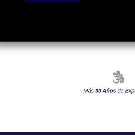
Más
30 Años
de Expe