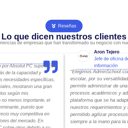
Reseñas
Lo que dicen nuestros clientes
riencias de empresas que han transformado su negocio con nue
Aron Tejero
Jefe de oficina d
información
do por Absolut PC supera con
“Elegimos AdminSchool com
ás de la capacidad y
escolar, por su versatilida
is necesidades específicas,
permite administrar de una
ciales, mostraron una gran
procesos académicos y adm
ctos según mis
plataforma que se ha adap
o no menos importante, el
terminante, puesto que
nuestros requerimientos y 
precio muy competitiva en
permitido agilizar procesos
ores del mercado. En
siempre a la mano para la 
 sobre otros debido a su