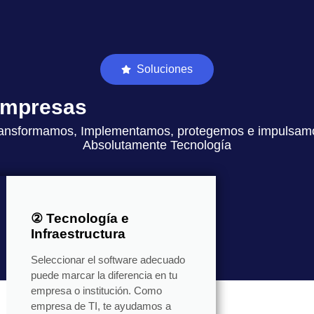
Soluciones
 empresas
ansformamos, Implementamos, protegemos e impulsam
Absolutamente Tecnología
② Tecnología e
Infraestructura
Seleccionar el software adecuado
puede marcar la diferencia en tu
empresa o institución. Como
empresa de TI, te ayudamos a