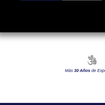
Más
30 Años
de Expe