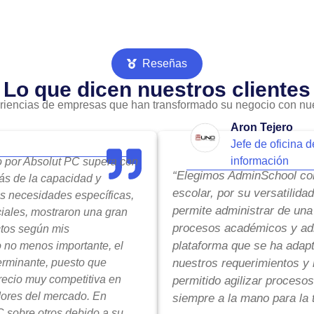
Reseñas
Lo que dicen nuestros clientes
riencias de empresas que han transformado su negocio con nue
Aron Tejero
Jefe de oficina d
información
do por Absolut PC supera con
“Elegimos AdminSchool com
ás de la capacidad y
escolar, por su versatilida
is necesidades específicas,
permite administrar de una
ciales, mostraron una gran
procesos académicos y adm
ctos según mis
plataforma que se ha adap
o no menos importante, el
terminante, puesto que
nuestros requerimientos y 
precio muy competitiva en
permitido agilizar procesos
ores del mercado. En
siempre a la mano para la 
 sobre otros debido a su