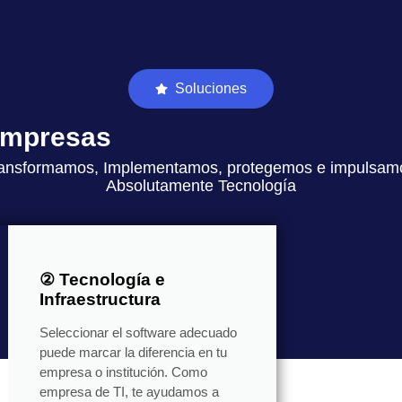
Soluciones
 empresas
ansformamos, Implementamos, protegemos e impulsam
Absolutamente Tecnología
② Tecnología e
Infraestructura
Seleccionar el software adecuado
puede marcar la diferencia en tu
empresa o institución. Como
empresa de TI, te ayudamos a