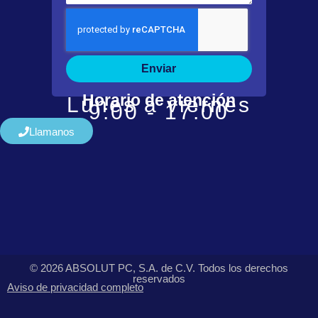
Enviar
Horario de atención
Lunes a viernes
9:00 - 17:00
Llamanos
© 2026 ABSOLUT PC, S.A. de C.V. Todos los derechos
reservados
Aviso de privacidad completo