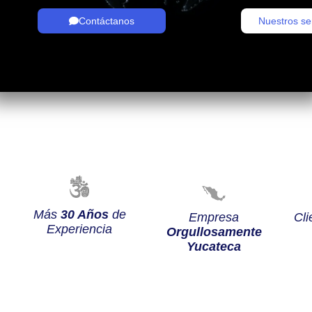
Contáctanos
Nuestros se
Más
30 Años
de
Empresa
Cli
Experiencia
Orgullosamente
Yucateca