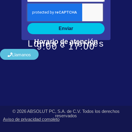
Enviar
Horario de atención
Lunes a viernes
9:00 - 17:00
Llamanos
© 2026 ABSOLUT PC, S.A. de C.V. Todos los derechos
reservados
Aviso de privacidad completo