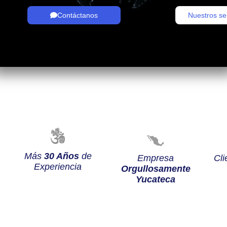
Contáctanos
Nuestros se
Más
30 Años
de
Empresa
Cli
Experiencia
Orgullosamente
Yucateca