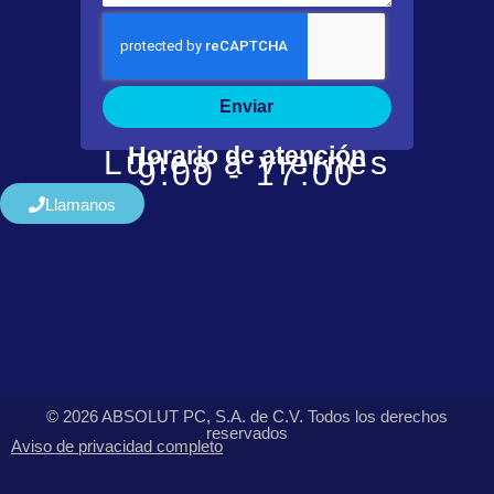
Enviar
Horario de atención
Lunes a viernes
9:00 - 17:00
Llamanos
© 2026 ABSOLUT PC, S.A. de C.V. Todos los derechos
reservados
Aviso de privacidad completo