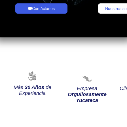
Contáctanos
Nuestros se
Más
30 Años
de
Empresa
Cli
Experiencia
Orgullosamente
Yucateca