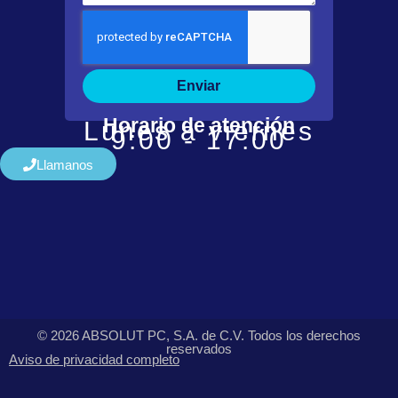
Enviar
Horario de atención
Lunes a viernes
9:00 - 17:00
Llamanos
© 2026 ABSOLUT PC, S.A. de C.V. Todos los derechos
reservados
Aviso de privacidad completo