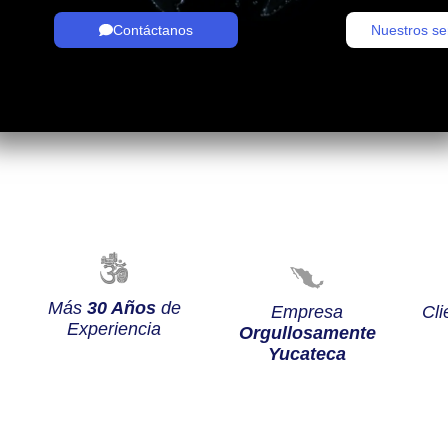
Contáctanos
Nuestros se
Más
30 Años
de
Empresa
Cli
Experiencia
Orgullosamente
Yucateca