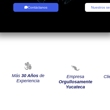
Contáctanos
Nuestros se
Más
30 Años
de
Empresa
Cli
Experiencia
Orgullosamente
Yucateca