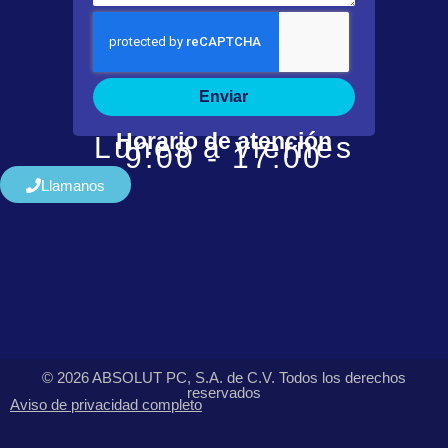
Enviar
Horario de atención
Lunes a viernes
9:00 - 17:00
Llamanos
© 2026 ABSOLUT PC, S.A. de C.V. Todos los derechos
reservados
Aviso de privacidad completo