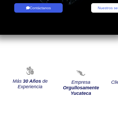
Contáctanos
Nuestros se
Más
30 Años
de
Empresa
Cli
Experiencia
Orgullosamente
Yucateca