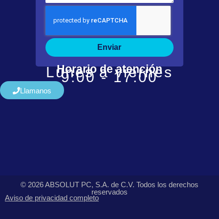
Enviar
Horario de atención
Lunes a viernes
9:00 - 17:00
Llamanos
© 2026 ABSOLUT PC, S.A. de C.V. Todos los derechos
reservados
Aviso de privacidad completo