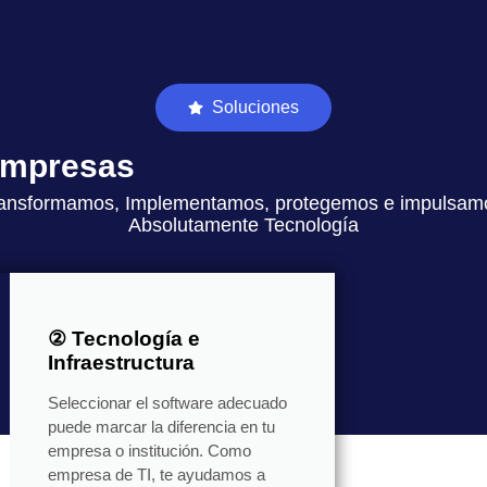
Soluciones
 empresas
ansformamos, Implementamos, protegemos e impulsam
Absolutamente Tecnología
② Tecnología e
Infraestructura
Seleccionar el software adecuado
puede marcar la diferencia en tu
empresa o institución. Como
empresa de TI, te ayudamos a