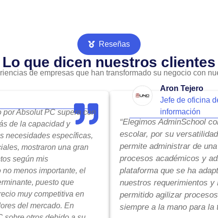
Reseñas
Lo que dicen nuestros clientes
riencias de empresas que han transformado su negocio con nue
Aron Tejero
Jefe de oficina d
información
do por Absolut PC supera con
“Elegimos AdminSchool com
ás de la capacidad y
escolar, por su versatilida
is necesidades específicas,
permite administrar de una
ciales, mostraron una gran
procesos académicos y adm
ctos según mis
plataforma que se ha adap
o no menos importante, el
terminante, puesto que
nuestros requerimientos y 
precio muy competitiva en
permitido agilizar procesos
ores del mercado. En
siempre a la mano para la 
 sobre otros debido a su