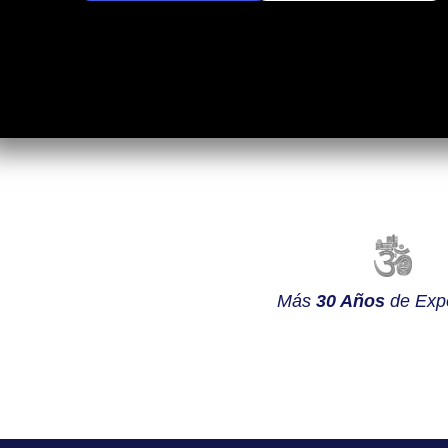
Más
30 Años
de Expe