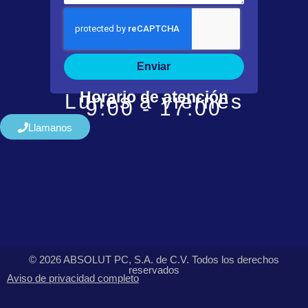
Enviar
Horario de atención
Lunes a viernes
9:00 - 17:00
Llamanos
© 2026 ABSOLUT PC, S.A. de C.V. Todos los derechos
reservados
Aviso de privacidad completo