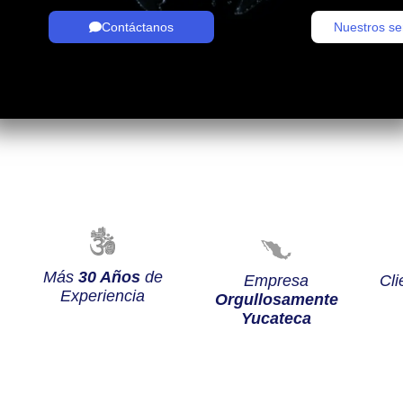
Contáctanos
Nuestros se
Más
30 Años
de
Empresa
Cli
Experiencia
Orgullosamente
Yucateca