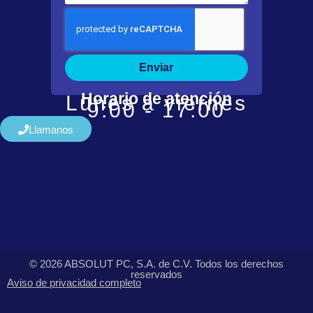
Enviar
Horario de atención
Lunes a viernes
9:00 - 17:00
Llamanos
© 2026 ABSOLUT PC, S.A. de C.V. Todos los derechos
reservados
Aviso de privacidad completo