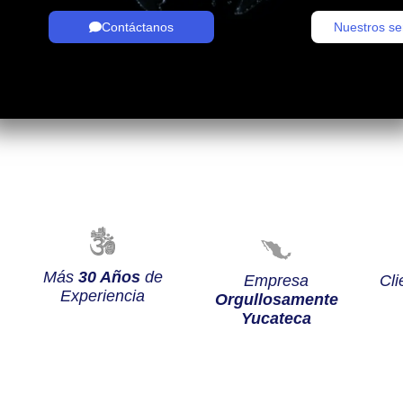
Contáctanos
Nuestros se
Más
30 Años
de
Empresa
Cli
Experiencia
Orgullosamente
Yucateca