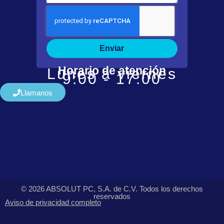
Enviar
Horario de atención
Lunes a viernes
9:00 - 17:00
Llamanos
© 2026 ABSOLUT PC, S.A. de C.V. Todos los derechos
reservados
Aviso de privacidad completo