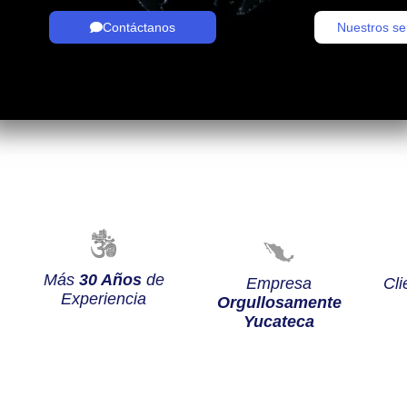
Contáctanos
Nuestros se
Más
30 Años
de
Empresa
Cli
Experiencia
Orgullosamente
Yucateca