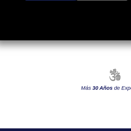
Más
30 Años
de Expe