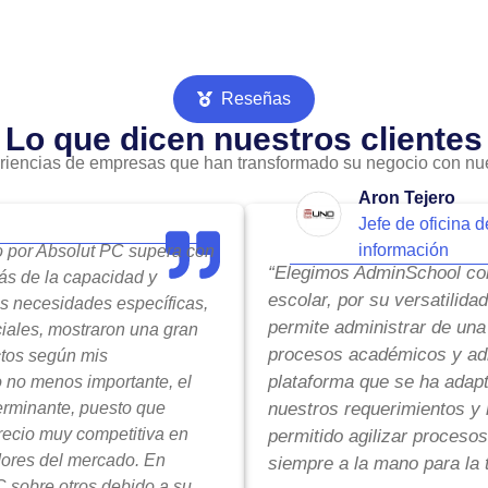
Reseñas
Lo que dicen nuestros clientes
riencias de empresas que han transformado su negocio con nue
Aron Tejero
Jefe de oficina d
información
do por Absolut PC supera con
“Elegimos AdminSchool com
ás de la capacidad y
escolar, por su versatilida
is necesidades específicas,
permite administrar de una
ciales, mostraron una gran
procesos académicos y adm
ctos según mis
plataforma que se ha adap
o no menos importante, el
terminante, puesto que
nuestros requerimientos y 
precio muy competitiva en
permitido agilizar procesos
ores del mercado. En
siempre a la mano para la 
 sobre otros debido a su