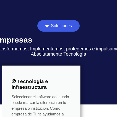
Soluciones
 empresas
ansformamos, Implementamos, protegemos e impulsam
Absolutamente Tecnología
② Tecnología e
Infraestructura
Seleccionar el software adecuado
puede marcar la diferencia en tu
empresa o institución. Como
empresa de TI, te ayudamos a