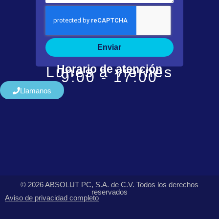
Enviar
Horario de atención
Lunes a viernes
9:00 - 17:00
Llamanos
© 2026 ABSOLUT PC, S.A. de C.V. Todos los derechos
reservados
Aviso de privacidad completo