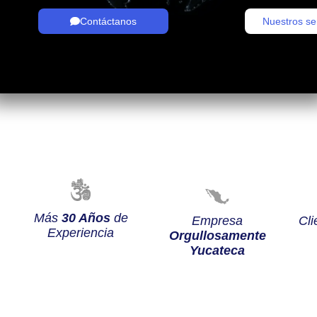
Contáctanos
Nuestros se
Más
30 Años
de
Empresa
Cli
Experiencia
Orgullosamente
Yucateca